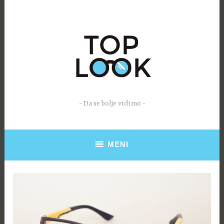
Skoči
na
sadržaj
Da se bolje vidimo
MENI