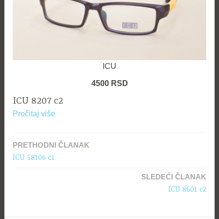
ICU
4500 RSD
ICU 8207 c2
Pročitaj više
Kretanje
PRETHODNI ČLANAK
članka
ICU 58106 c1
SLEDEĆI ČLANAK
ICU 8601 c2